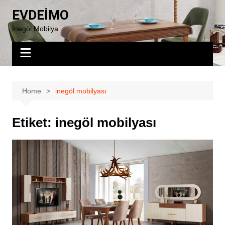
Skip
EVDEİMO
to
İnegöl Mobilya
content
Home
inegöl mobilyası
Etiket:
inegöl mobilyası