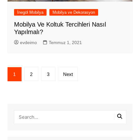
İnegöl Mobilya
Mobilya ve Dekorasyon
Mobilya Ve Koltuk Tercihleri Nasıl
Yapılmalı?
evdeimo
Temmuz 1, 2021
Yazı
1
2
3
Next
sayfalandırması