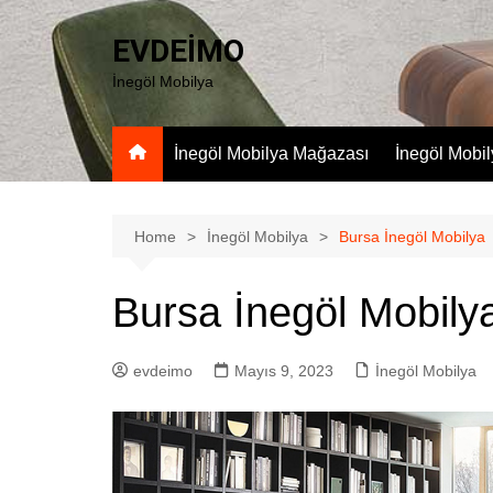
Skip
to
EVDEİMO
content
İnegöl Mobilya
İnegöl Mobilya Mağazası
İnegöl Mobi
Home
İnegöl Mobilya
Bursa İnegöl Mobilya
Bursa İnegöl Mobily
evdeimo
Mayıs 9, 2023
İnegöl Mobilya