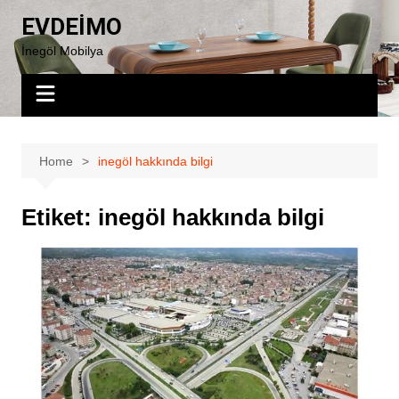
Skip
EVDEİMO
to
İnegöl Mobilya
content
Home
inegöl hakkında bilgi
Etiket:
inegöl hakkında bilgi