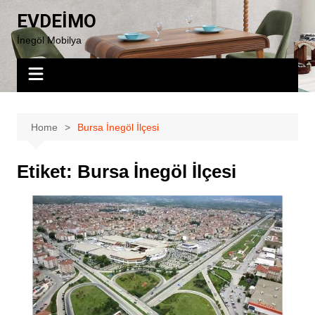
Skip
EVDEİMO
to
İnegöl Mobilya
content
Home
Bursa İnegöl İlçesi
Etiket:
Bursa İnegöl İlçesi