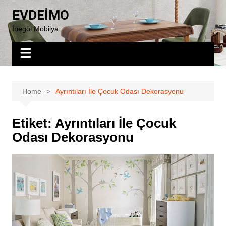
Skip
EVDEİMO
to
İnegöl Mobilya
content
Home
Ayrıntıları İle Çocuk Odası Dekorasyonu
Etiket:
Ayrıntıları İle Çocuk
Odası Dekorasyonu